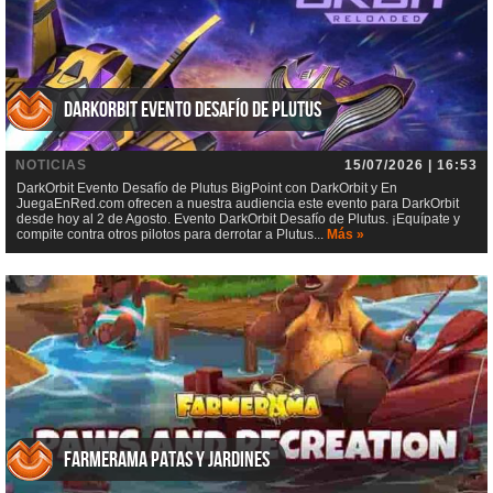
DarkOrbit Evento Desafío de Plutus
NOTICIAS
15/07/2026 | 16:53
DarkOrbit Evento Desafío de Plutus BigPoint con DarkOrbit y En
JuegaEnRed.com ofrecen a nuestra audiencia este evento para DarkOrbit
desde hoy al 2 de Agosto. Evento DarkOrbit Desafío de Plutus. ¡Equípate y
compite contra otros pilotos para derrotar a Plutus...
Más »
Farmerama Patas y jardines