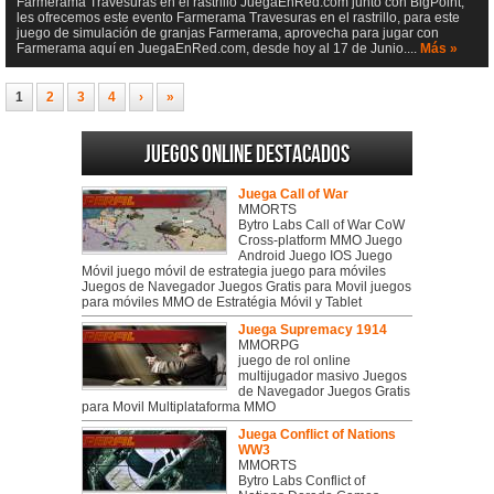
Farmerama Travesuras en el rastrillo JuegaEnRed.com junto con BigPoint,
les ofrecemos este evento Farmerama Travesuras en el rastrillo, para este
juego de simulación de granjas Farmerama, aprovecha para jugar con
Farmerama aquí en JuegaEnRed.com, desde hoy al 17 de Junio....
Más »
1
2
3
4
›
»
Juegos online destacados
Juega Call of War
MMORTS
Bytro Labs Call of War CoW
Cross-platform MMO Juego
Android Juego IOS Juego
Móvil juego móvil de estrategia juego para móviles
Juegos de Navegador Juegos Gratis para Movil juegos
para móviles MMO de Estratégia Móvil y Tablet
Juega Supremacy 1914
MMORPG
juego de rol online
multijugador masivo Juegos
de Navegador Juegos Gratis
para Movil Multiplataforma MMO
Juega Conflict of Nations
WW3
MMORTS
Bytro Labs Conflict of