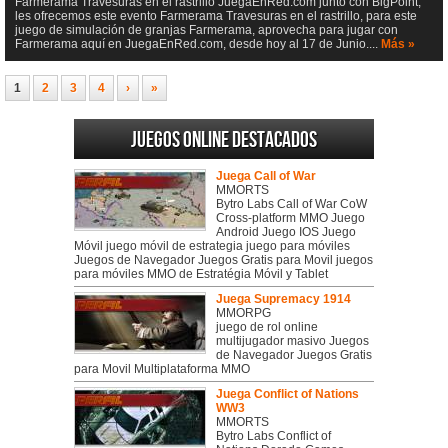
Farmerama Travesuras en el rastrillo JuegaEnRed.com junto con BigPoint,
les ofrecemos este evento Farmerama Travesuras en el rastrillo, para este
juego de simulación de granjas Farmerama, aprovecha para jugar con
Farmerama aquí en JuegaEnRed.com, desde hoy al 17 de Junio....
Más »
1
2
3
4
›
»
Juegos online destacados
Juega Call of War
MMORTS
Bytro Labs Call of War CoW
Cross-platform MMO Juego
Android Juego IOS Juego
Móvil juego móvil de estrategia juego para móviles
Juegos de Navegador Juegos Gratis para Movil juegos
para móviles MMO de Estratégia Móvil y Tablet
Juega Supremacy 1914
MMORPG
juego de rol online
multijugador masivo Juegos
de Navegador Juegos Gratis
para Movil Multiplataforma MMO
Juega Conflict of Nations
WW3
MMORTS
Bytro Labs Conflict of