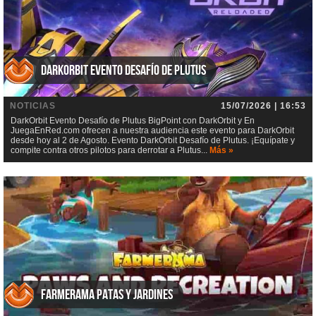
DarkOrbit Evento Desafío de Plutus
NOTICIAS
15/07/2026 | 16:53
DarkOrbit Evento Desafío de Plutus BigPoint con DarkOrbit y En
JuegaEnRed.com ofrecen a nuestra audiencia este evento para DarkOrbit
desde hoy al 2 de Agosto. Evento DarkOrbit Desafío de Plutus. ¡Equípate y
compite contra otros pilotos para derrotar a Plutus...
Más »
Farmerama Patas y jardines