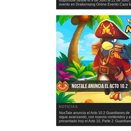
disponible desde el 9 de Julio al 22 de Jul
evento en Drakensang Online Evento Caza Ma
NosTale anuncia el Acto 10.2
NOTICIAS
NosTale anuncia el Acto 10.2 Guardianes de l
sigue avanzando, con nuevos contenidos y ac
presentado hoy el Acto 10, Parte 2: Guardiane