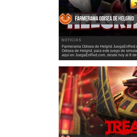
Farmerama Odisea de Helgrid
NOTICIAS
Farmerama Odisea de Helgrid JuegaEnRed.co
Odisea de Helgrid, para este juego de simu
aquí en JuegaEnRed.com, desde hoy al 8 de J