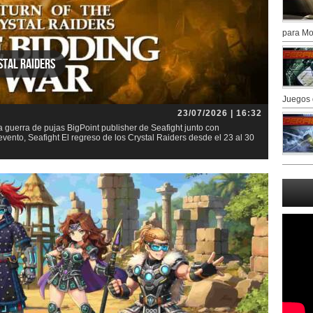
para Mo
stal Raiders
Juegos 
23/07/2026 | 16:32
la guerra de pujas BigPoint publisher de Seafight junto con
nto, Seafight El regreso de los Crystal Raiders desde el 23 al 30