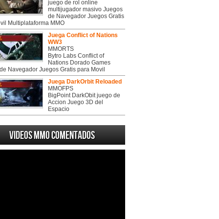
juego de rol online
multijugador masivo Juegos
de Navegador Juegos Gratis
vil Multiplataforma MMO
Juega Conflict of Nations
WW3
MMORTS
Bytro Labs Conflict of
Nations Dorado Games
de Navegador Juegos Gratis para Movil
Juega DarkOrbit Reloaded
MMOFPS
BigPoint DarkObit juego de
Accion Juego 3D del
Espacio
Videos MMO Comentados