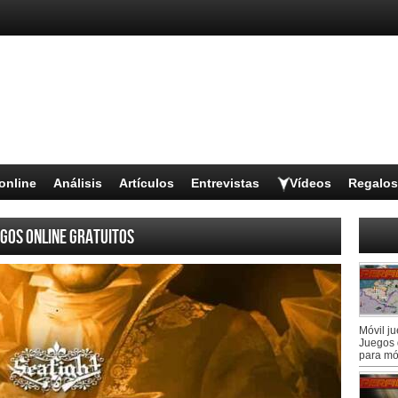
online
Análisis
Artículos
Entrevistas
Vídeos
Regalos
gos online gratuitos
Móvil j
Juegos 
para mó