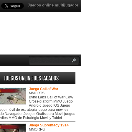
Juegos online multijugador
Juegos online destacados
Juega Call of War
MMORTS
Bytro Labs Call of War CoW
Cross-platform MMO Juego
Android Juego IOS Juego
uego móvil de estrategia juego para móviles
de Navegador Juegos Gratis para Movil juegos
viles MMO de Estratégia Móvil y Tablet
Juega Supremacy 1914
MMORPG