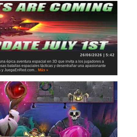
26/06/2026 | 5:42
 una épica aventura espacial en 3D que invita a los jugadores a
ensas batallas espaciales tácticas y desentrañar una apasionante
ios y JuegaEnRed.com...
Más »