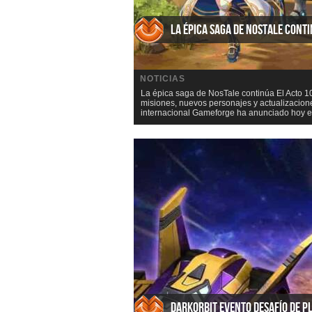
La épica saga de NosTale cont
NOTICIAS
La épica saga de NosTale continúa El Acto 1
misiones, nuevos personajes y actualizacione
internacional Gameforge ha anunciado hoy el 
DarkOrbit Evento Desafío de P