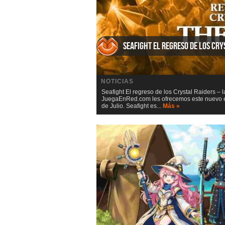
Seafight El regreso de los Cry
NOTICIAS
Seafight El regreso de los Crystal Raiders – 
JuegaEnRed.com les ofrecemos este nuevo eve
de Julio. Seafight es...
Más »