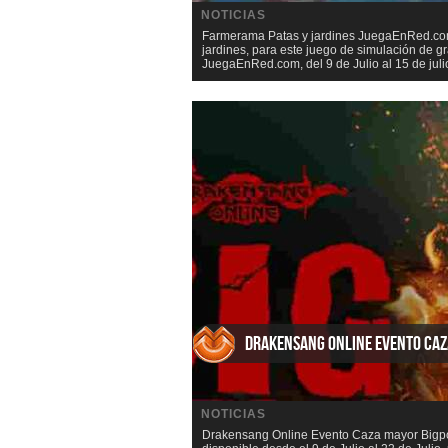
NOTICIAS
Farmerama Patas y jardines JuegaEnRed.com 
jardines, para este juego de simulación de
JuegaEnRed.com, del 9 de Julio al 15 de julio
Drakensang Online Evento Ca
NOTICIAS
Drakensang Online Evento Caza mayor Bigpo