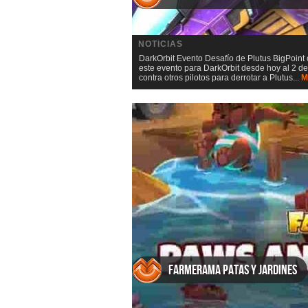
NOTICIAS
DarkOrbit Evento Desafío de Plutus BigPoin
este evento para DarkOrbit desde hoy al 2 de
contra otros pilotos para derrotar a Plutus...
M
Farmerama Patas y jardines