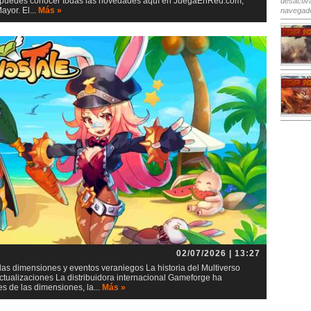
io, puedes conocer todas las novedades aquí en JuegaEnRed.com,
desactiv
yor. El...
Más »
navegad
02/07/2026 | 13:27
as dimensiones y eventos veraniegos La historia del Multiverso
tualizaciones La distribuidora internacional Gameforge ha
s de las dimensiones, la...
Más »