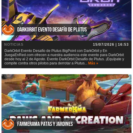
DarkOrbit Evento Desafío de Plutus
NOTICIAS
15/07/2026 | 16:53
DarkOrbit Evento Desafío de Plutus BigPoint con DarkOrbit y En
JuegaEnRed.com ofrecen a nuestra audiencia este evento para DarkOrbit
desde hoy al 2 de Agosto. Evento DarkOrbit Desafío de Plutus. ¡Equípate y
compite contra otros pilotos para derrotar a Plutus...
Más »
Farmerama Patas y jardines