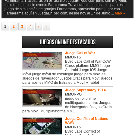
Farmerama Travesuras en el rastrillo JuegaEnRed.com junto con BigPoint,
les ofrecemos este evento Farmerama Travesuras en el rastrillo, para este
juego de simulación de granjas Farmerama, aprovecha para jugar con
Farmerama aquí en JuegaEnRed.com, desde hoy al 17 de Junio....
Más »
1
2
3
4
›
»
Juegos online destacados
Juega Call of War
MMORTS
Bytro Labs Call of War CoW
Cross-platform MMO Juego
Android Juego IOS Juego
Móvil juego móvil de estrategia juego para móviles
Juegos de Navegador Juegos Gratis para Movil juegos
para móviles MMO de Estratégia Móvil y Tablet
Juega Supremacy 1914
MMORPG
juego de rol online
multijugador masivo Juegos
de Navegador Juegos Gratis
para Movil Multiplataforma MMO
Juega Conflict of Nations
WW3
MMORTS
Bytro Labs Conflict of