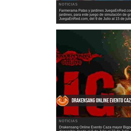
NOTICIAS
Farmerama Patas y jardines JuegaEnRed.com 
jardines, para este juego de simulación de
JuegaEnRed.com, del 9 de Julio al 15 de julio
Drakensang Online Evento Ca
NOTICIAS
Drakensang Online Evento Caza mayor Bigpo