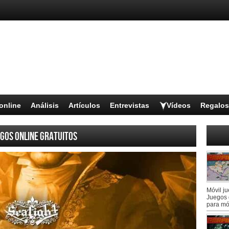
online
Análisis
Artículos
Entrevistas
Vídeos
Regalos
gos online gratuitos
Móvil j
Juegos 
para mó