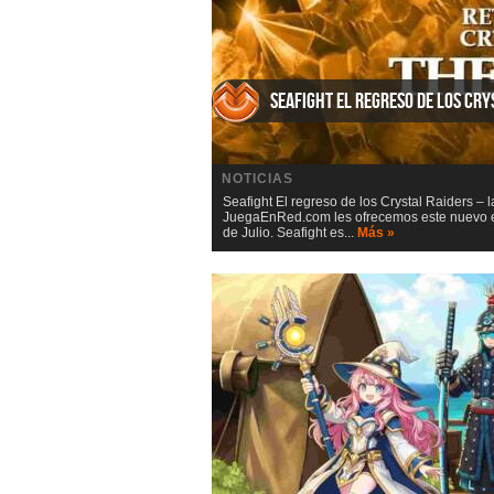
Seafight El regreso de los Cry
NOTICIAS
Seafight El regreso de los Crystal Raiders – 
JuegaEnRed.com les ofrecemos este nuevo eve
de Julio. Seafight es...
Más »