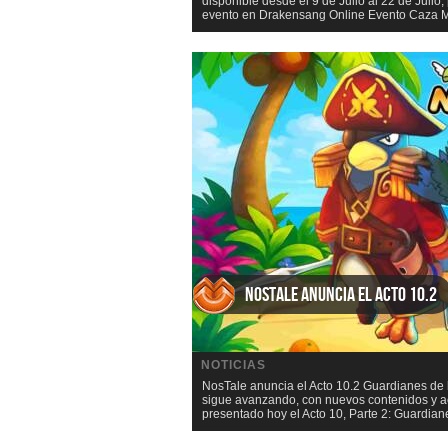
disponible desde el 9 de Julio al 22 de Jul
evento en Drakensang Online Evento Caza Ma
NosTale anuncia el Acto 10.2
NOTICIAS
NosTale anuncia el Acto 10.2 Guardianes de l
sigue avanzando, con nuevos contenidos y ac
presentado hoy el Acto 10, Parte 2: Guardiane