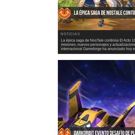
La épica saga de NosTale cont
NOTICIAS
La épica saga de NosTale continúa El Acto 1
misiones, nuevos personajes y actualizacione
internacional Gameforge ha anunciado hoy el 
DarkOrbit Evento Desafío de P