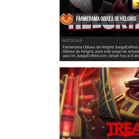
Farmerama Odisea de Helgrid
NOTICIAS
Farmerama Odisea de Helgrid JuegaEnRed.co
Odisea de Helgrid, para este juego de simu
aquí en JuegaEnRed.com, desde hoy al 8 de J