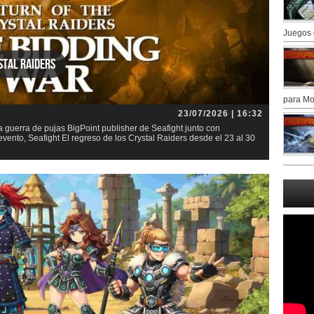
Juegos 
stal Raiders
para Mo
23/07/2026 | 16:32
la guerra de pujas BigPoint publisher de Seafight junto con
nto, Seafight El regreso de los Crystal Raiders desde el 23 al 30