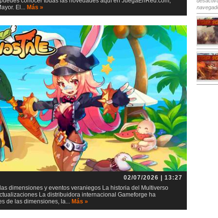
io, puedes conocer todas las novedades aquí en JuegaEnRed.com,
desactiv
yor. El...
Más »
navegad
02/07/2026 | 13:27
as dimensiones y eventos veraniegos La historia del Multiverso
tualizaciones La distribuidora internacional Gameforge ha
s de las dimensiones, la...
Más »