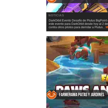
NOTICIAS
DarkOrbit Evento Desafío de Plutus BigPoin
este evento para DarkOrbit desde hoy al 2 de
contra otros pilotos para derrotar a Plutus...
M
Farmerama Patas y jardines