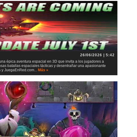
26/06/2026 | 5:42
 una épica aventura espacial en 3D que invita a los jugadores a
ensas batallas espaciales tácticas y desentrañar una apasionante
ios y JuegaEnRed.com...
Más »