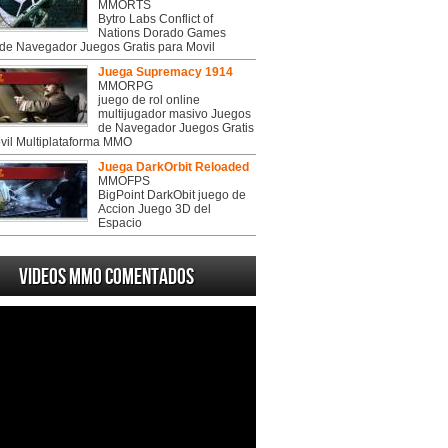
MMORTS
Bytro Labs Conflict of
Nations Dorado Games
de Navegador Juegos Gratis para Movil
Juega Supremacy 1914
MMORPG
juego de rol online
multijugador masivo Juegos
de Navegador Juegos Gratis
vil Multiplataforma MMO
Juega DarkOrbit Reloaded
MMOFPS
BigPoint DarkObit juego de
Accion Juego 3D del
Espacio
Videos MMO Comentados