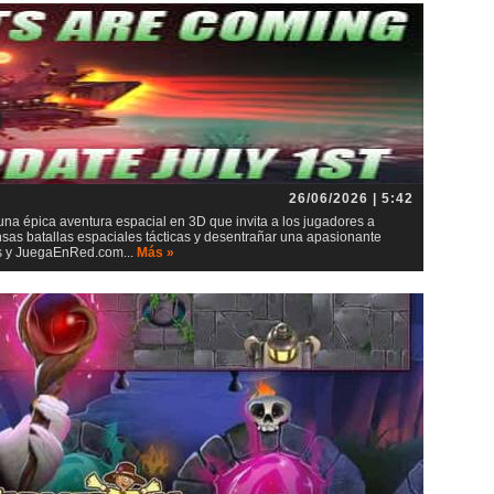
26/06/2026 | 5:42
 una épica aventura espacial en 3D que invita a los jugadores a
ensas batallas espaciales tácticas y desentrañar una apasionante
ios y JuegaEnRed.com...
Más »