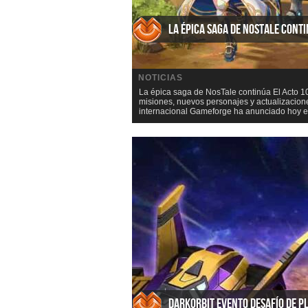
La épica saga de NosTale cont
NOTICIAS
La épica saga de NosTale continúa El Acto 1
misiones, nuevos personajes y actualizacione
internacional Gameforge ha anunciado hoy el 
DarkOrbit Evento Desafío de P