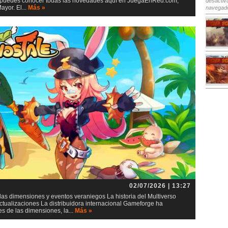
io, puedes conocer todas las novedades aquí en JuegaEnRed.com,
desactiv
yor. El...
Más »
navegad
02/07/2026 | 13:27
as dimensiones y eventos veraniegos La historia del Multiverso
tualizaciones La distribuidora internacional Gameforge ha
s de las dimensiones, la...
Más »