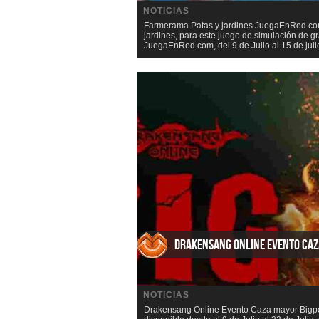
NOTICIAS
Farmerama Patas y jardines JuegaEnRed.com 
jardines, para este juego de simulación de
JuegaEnRed.com, del 9 de Julio al 15 de julio
Drakensang Online Evento Ca
NOTICIAS
Drakensang Online Evento Caza mayor Bigpo