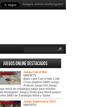
Juegos online multijugador
Juegos online destacados
Juega Call of War
MMORTS
Bytro Labs Call of War CoW
Cross-platform MMO Juego
Android Juego IOS Juego
uego móvil de estrategia juego para móviles
de Navegador Juegos Gratis para Movil juegos
viles MMO de Estratégia Móvil y Tablet
Juega Supremacy 1914
MMORPG