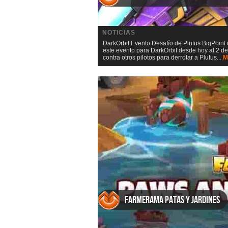
NOTICIAS
DarkOrbit Evento Desafío de Plutus BigPoin
este evento para DarkOrbit desde hoy al 2 de
contra otros pilotos para derrotar a Plutus...
M
Farmerama Patas y jardines