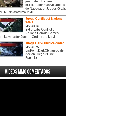
juego de rol online
multijugador masivo Juegos
de Navegador Juegos Gratis
vil Multiplataforma MMO
Juega Conflict of Nations
WW3
MMORTS
Bytro Labs Conflict of
Nations Dorado Games
de Navegador Juegos Gratis para Movil
Juega DarkOrbit Reloaded
MMOFPS
BigPoint DarkObit juego de
Accion Juego 3D del
Espacio
Videos MMO Comentados