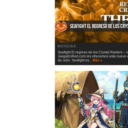
Seafight El regreso de los Cry
NOTICIAS
Seafight El regreso de los Crystal Raiders – 
JuegaEnRed.com les ofrecemos este nuevo eve
de Julio. Seafight es...
Más »