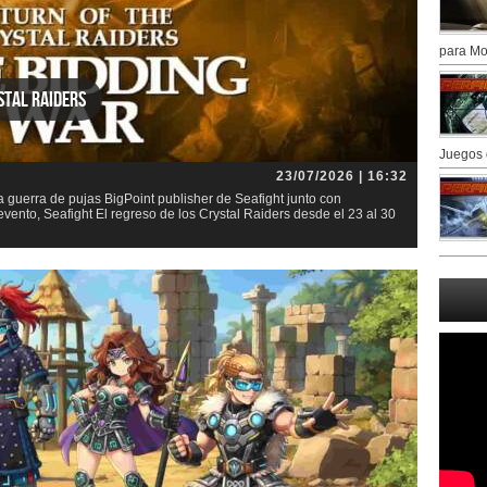
para Mo
stal Raiders
Juegos 
23/07/2026 | 16:32
la guerra de pujas BigPoint publisher de Seafight junto con
nto, Seafight El regreso de los Crystal Raiders desde el 23 al 30