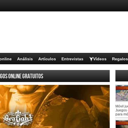
online
Análisis
Artículos
Entrevistas
Vídeos
Regalos
gos online gratuitos
Móvil j
Juegos 
para mó