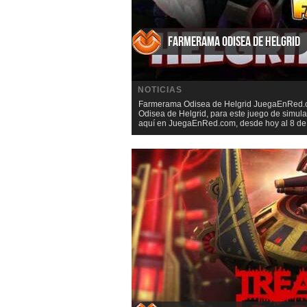
Farmerama Odisea de Helgrid
NOTICIAS
Farmerama Odisea de Helgrid JuegaEnRed.co
Odisea de Helgrid, para este juego de simu
aquí en JuegaEnRed.com, desde hoy al 8 de J