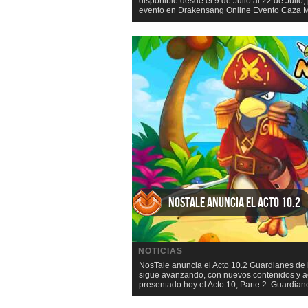
disponible desde el 9 de Julio al 22 de Jul
evento en Drakensang Online Evento Caza Ma
NosTale anuncia el Acto 10.2
NOTICIAS
NosTale anuncia el Acto 10.2 Guardianes de l
sigue avanzando, con nuevos contenidos y ac
presentado hoy el Acto 10, Parte 2: Guardiane