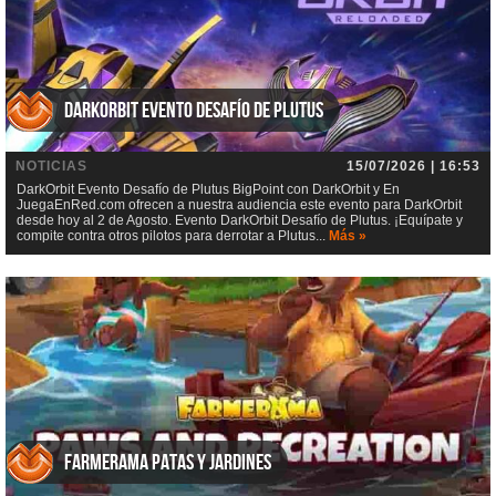
DarkOrbit Evento Desafío de Plutus
NOTICIAS
15/07/2026 | 16:53
DarkOrbit Evento Desafío de Plutus BigPoint con DarkOrbit y En
JuegaEnRed.com ofrecen a nuestra audiencia este evento para DarkOrbit
desde hoy al 2 de Agosto. Evento DarkOrbit Desafío de Plutus. ¡Equípate y
compite contra otros pilotos para derrotar a Plutus...
Más »
Farmerama Patas y jardines