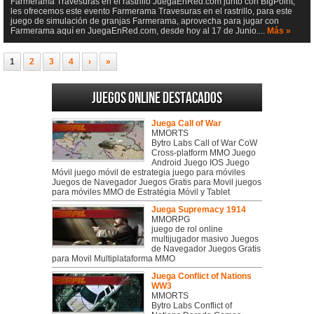
Farmerama Travesuras en el rastrillo JuegaEnRed.com junto con BigPoint,
les ofrecemos este evento Farmerama Travesuras en el rastrillo, para este
juego de simulación de granjas Farmerama, aprovecha para jugar con
Farmerama aquí en JuegaEnRed.com, desde hoy al 17 de Junio....
Más »
1
2
3
4
›
»
Juegos online destacados
Juega Call of War
MMORTS
Bytro Labs Call of War CoW
Cross-platform MMO Juego
Android Juego IOS Juego
Móvil juego móvil de estrategia juego para móviles
Juegos de Navegador Juegos Gratis para Movil juegos
para móviles MMO de Estratégia Móvil y Tablet
Juega Supremacy 1914
MMORPG
juego de rol online
multijugador masivo Juegos
de Navegador Juegos Gratis
para Movil Multiplataforma MMO
Juega Conflict of Nations
WW3
MMORTS
Bytro Labs Conflict of