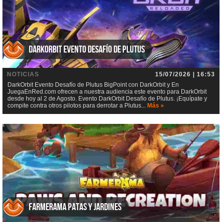
DarkOrbit Evento Desafío de Plutus
NOTICIAS
15/07/2026 | 16:53
DarkOrbit Evento Desafío de Plutus BigPoint con DarkOrbit y En
JuegaEnRed.com ofrecen a nuestra audiencia este evento para DarkOrbit
desde hoy al 2 de Agosto. Evento DarkOrbit Desafío de Plutus. ¡Equípate y
compite contra otros pilotos para derrotar a Plutus...
Más »
Farmerama Patas y jardines