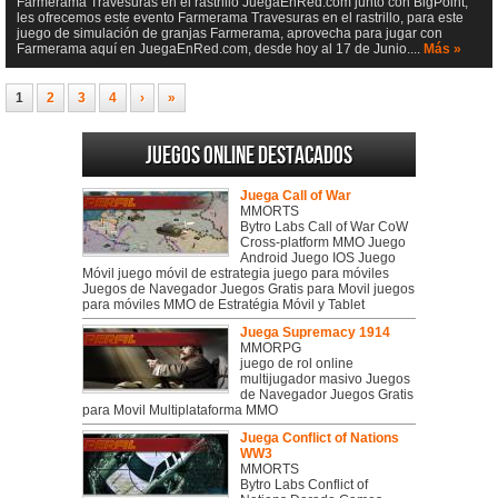
Farmerama Travesuras en el rastrillo JuegaEnRed.com junto con BigPoint,
les ofrecemos este evento Farmerama Travesuras en el rastrillo, para este
juego de simulación de granjas Farmerama, aprovecha para jugar con
Farmerama aquí en JuegaEnRed.com, desde hoy al 17 de Junio....
Más »
1
2
3
4
›
»
Juegos online destacados
Juega Call of War
MMORTS
Bytro Labs Call of War CoW
Cross-platform MMO Juego
Android Juego IOS Juego
Móvil juego móvil de estrategia juego para móviles
Juegos de Navegador Juegos Gratis para Movil juegos
para móviles MMO de Estratégia Móvil y Tablet
Juega Supremacy 1914
MMORPG
juego de rol online
multijugador masivo Juegos
de Navegador Juegos Gratis
para Movil Multiplataforma MMO
Juega Conflict of Nations
WW3
MMORTS
Bytro Labs Conflict of