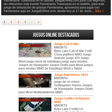
Farmerama Travesuras en el rastrillo JuegaEnRed.com junto con BigPoint,
les ofrecemos este evento Farmerama Travesuras en el rastrillo, para este
juego de simulación de granjas Farmerama, aprovecha para jugar con
Farmerama aquí en JuegaEnRed.com, desde hoy al 17 de Junio....
Más »
1
2
3
4
›
»
Juegos online destacados
Juega Call of War
MMORTS
Bytro Labs Call of War CoW
Cross-platform MMO Juego
Android Juego IOS Juego
Móvil juego móvil de estrategia juego para móviles
Juegos de Navegador Juegos Gratis para Movil juegos
para móviles MMO de Estratégia Móvil y Tablet
Juega Supremacy 1914
MMORPG
juego de rol online
multijugador masivo Juegos
de Navegador Juegos Gratis
para Movil Multiplataforma MMO
Juega Conflict of Nations
WW3
MMORTS
Bytro Labs Conflict of