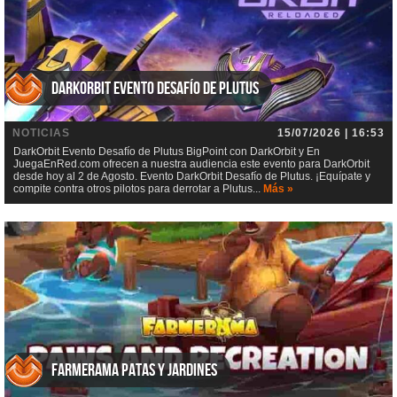
DarkOrbit Evento Desafío de Plutus
NOTICIAS
15/07/2026 | 16:53
DarkOrbit Evento Desafío de Plutus BigPoint con DarkOrbit y En
JuegaEnRed.com ofrecen a nuestra audiencia este evento para DarkOrbit
desde hoy al 2 de Agosto. Evento DarkOrbit Desafío de Plutus. ¡Equípate y
compite contra otros pilotos para derrotar a Plutus...
Más »
Farmerama Patas y jardines