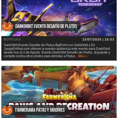
DarkOrbit Evento Desafío de Plutus
NOTICIAS
15/07/2026 | 16:53
DarkOrbit Evento Desafío de Plutus BigPoint con DarkOrbit y En
JuegaEnRed.com ofrecen a nuestra audiencia este evento para DarkOrbit
desde hoy al 2 de Agosto. Evento DarkOrbit Desafío de Plutus. ¡Equípate y
compite contra otros pilotos para derrotar a Plutus...
Más »
Farmerama Patas y jardines