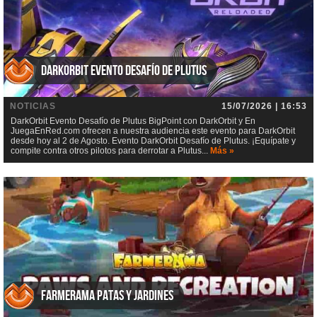
DarkOrbit Evento Desafío de Plutus
NOTICIAS
15/07/2026 | 16:53
DarkOrbit Evento Desafío de Plutus BigPoint con DarkOrbit y En
JuegaEnRed.com ofrecen a nuestra audiencia este evento para DarkOrbit
desde hoy al 2 de Agosto. Evento DarkOrbit Desafío de Plutus. ¡Equípate y
compite contra otros pilotos para derrotar a Plutus...
Más »
Farmerama Patas y jardines