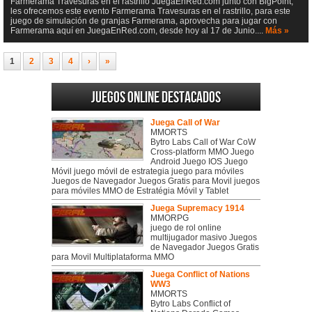
Farmerama Travesuras en el rastrillo JuegaEnRed.com junto con BigPoint,
les ofrecemos este evento Farmerama Travesuras en el rastrillo, para este
juego de simulación de granjas Farmerama, aprovecha para jugar con
Farmerama aquí en JuegaEnRed.com, desde hoy al 17 de Junio....
Más »
1
2
3
4
›
»
Juegos online destacados
Juega Call of War
MMORTS
Bytro Labs Call of War CoW
Cross-platform MMO Juego
Android Juego IOS Juego
Móvil juego móvil de estrategia juego para móviles
Juegos de Navegador Juegos Gratis para Movil juegos
para móviles MMO de Estratégia Móvil y Tablet
Juega Supremacy 1914
MMORPG
juego de rol online
multijugador masivo Juegos
de Navegador Juegos Gratis
para Movil Multiplataforma MMO
Juega Conflict of Nations
WW3
MMORTS
Bytro Labs Conflict of