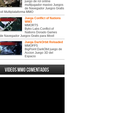
juego de rol online
multijugador masivo Juegos
de Navegador Juegos Gratis
vil Multiplataforma MMO
Juega Conflict of Nations
WW3
MMORTS
Bytro Labs Conflict of
Nations Dorado Games
de Navegador Juegos Gratis para Movil
Juega DarkOrbit Reloaded
MMOFPS
BigPoint DarkObit juego de
Accion Juego 3D del
Espacio
Videos MMO Comentados