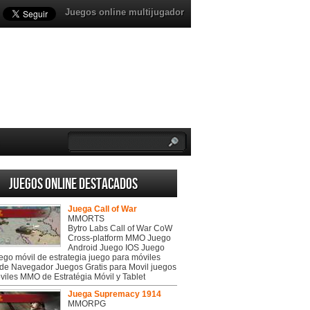
Juegos online multijugador
Juegos online destacados
Juega Call of War
MMORTS
Bytro Labs Call of War CoW
Cross-platform MMO Juego
Android Juego IOS Juego
uego móvil de estrategia juego para móviles
de Navegador Juegos Gratis para Movil juegos
viles MMO de Estratégia Móvil y Tablet
Juega Supremacy 1914
MMORPG