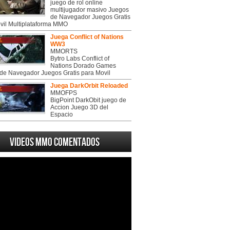
juego de rol online
multijugador masivo Juegos
de Navegador Juegos Gratis
vil Multiplataforma MMO
Juega Conflict of Nations
WW3
MMORTS
Bytro Labs Conflict of
Nations Dorado Games
de Navegador Juegos Gratis para Movil
Juega DarkOrbit Reloaded
MMOFPS
BigPoint DarkObit juego de
Accion Juego 3D del
Espacio
Videos MMO Comentados