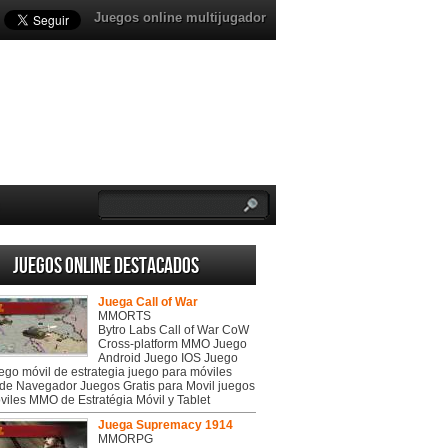
Juegos online multijugador
Juegos online destacados
Juega Call of War
MMORTS
Bytro Labs Call of War CoW
Cross-platform MMO Juego
Android Juego IOS Juego
uego móvil de estrategia juego para móviles
de Navegador Juegos Gratis para Movil juegos
viles MMO de Estratégia Móvil y Tablet
Juega Supremacy 1914
MMORPG